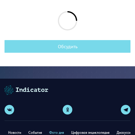
Обсудить
Новости
События
Фото дня
Цифровая энциклопедия
Дискуссион