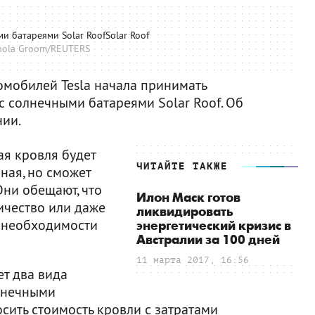
и батареями Solar RoofSolar Roof
hola Groom/REUTERS
мобилей Tesla начала принимать
с солнечными батареями Solar Roof. Об
нии.
ая кровля будет
ЧИТАЙТЕ ТАКЖЕ
ная, но сможет
Они обещают, что
Илон Маск готов
ричество или даже
ликвидировать
т необходимости
энергетический кризис в
Австралии за 100 дней
11 марта 2017, 16:56
т два вида
олнечными
осить стоимость кровли с затратами