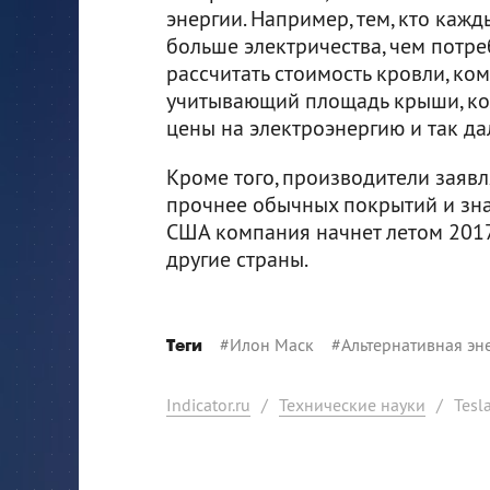
энергии. Например, тем, кто каж
больше электричества, чем потре
рассчитать стоимость кровли, ко
учитывающий площадь крыши, кол
цены на электроэнергию и так да
Кроме того, производители заявл
прочнее обычных покрытий и знач
США компания начнет летом 2017 
другие страны.
#
Илон Маск
#
Альтернативная эн
Теги
Indicator.ru
/
Технические науки
/
Tesl