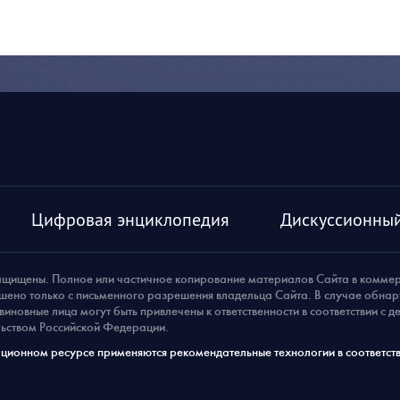
Цифровая энциклопедия
Дискуссионный
ащищены. Полное или частичное копирование материалов Сайта в комме
шено только с письменного разрешения владельца Сайта. В случае обна
виновные лица могут быть привлечены к ответственности в соответствии с 
ьством Российской Федерации.
ионном ресурсе применяются рекомендательные технологии в соответств