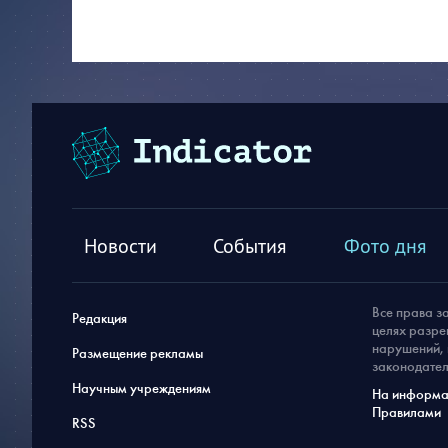
Новости
События
Фото дня
Все права з
Редакция
целях разре
нарушений, 
Размещение рекламы
законодател
Научным учреждениям
На информац
Правилами
RSS