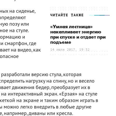
ных на сиденье,
ЧИТАЙТЕ ТАКЖЕ
 определяют
ную позу или
«Умная лестница»
ое на стуле.
накапливает энергию
формацию и
при спуске и отдает при
подъеме
и смартфон, где
ает на видео, как
14 июля 2017, 19:32
 опасное
разработали версию стула, которая
пределить нагрузку на спину, но и весело
ывает движения бедер, преобразует их в
 на интерактивный экран. «Ерзая» на стуле
кеткой на экране и таким образом играть в
ы можно легко внедрить в любые другие
е, например, диваны или кресла.