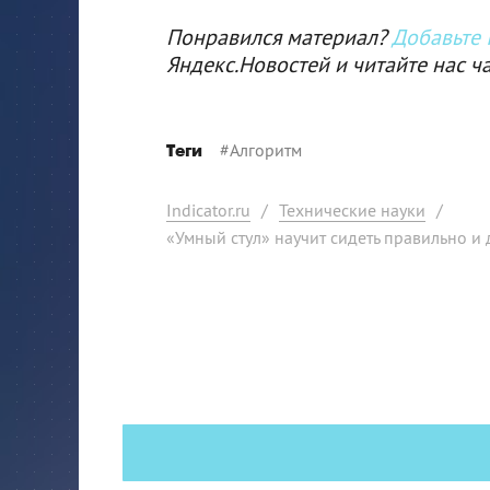
Понравился материал?
Добавьте I
Яндекс.Новостей и читайте нас ч
#
Алгоритм
Теги
Indicator.ru
/
Технические науки
/
«Умный стул» научит сидеть правильно и 