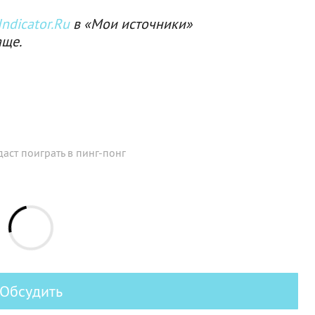
ndicator.Ru
в «Мои источники»
аще.
даст поиграть в пинг-понг
Обсудить