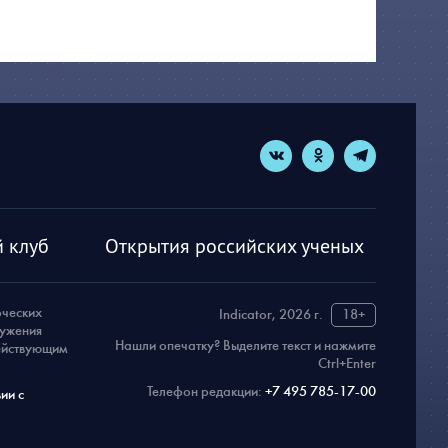
 клуб
Открытия российских ученых
рческих
Indicator, 2026 г.
18+
ружения
Нашли опечатку? Выделите текст и нажмите
действующим
Ctrl+Enter
Телефон редакции:
+7 495 785-17-00
ии с