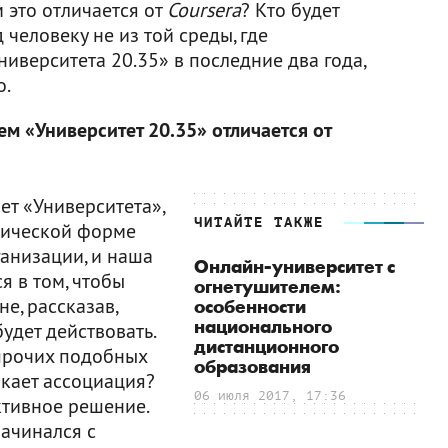
 это отличается от
Coursera
? Кто будет
 человеку не из той среды, где
иверситета 20.35» в последние два года,
о.
ем «Университет 20.35» отличается от
ет «Университета»,
ЧИТАЙТЕ ТАКЖЕ
дической форме
анизации, и наша
Онлайн-университет с
я в том, чтобы
огнетушителем:
е, рассказав,
особенности
национального
удет действовать.
дистанционного
прочих подобных
образования
икает ассоциация?
06 июля 2017, 17:36
ктивное решение.
ачинался с