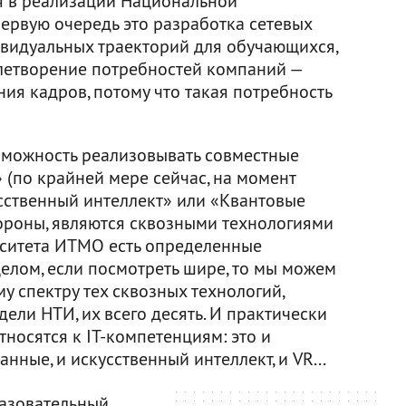
бя в реализации Национальной
первую очередь это разработка сетевых
видуальных траекторий для обучающихся,
влетворение потребностей компаний —
ия кадров, потому что такая потребность
зможность реализовывать совместные
 (по крайней мере сейчас, на момент
сственный интеллект» или «Квантовые
тороны, являются сквозными технологиями
ерситета ИТМО есть определенные
целом, если посмотреть шире, то мы можем
у спектру тех сквозных технологий,
ели НТИ, их всего десять. И практически
тносятся к IT-компетенциям: это и
ные, и искусственный интеллект, и VR...
разовательный