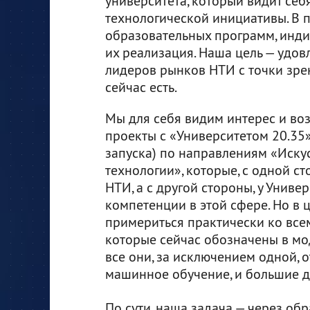
университета, который видит се
технологической инициативы. В 
образовательных программ, инди
их реализация. Наша цель — удо
лидеров рынков НТИ с точки зрен
сейчас есть.
Мы для себя видим интерес и во
проекты с «Университетом 20.35»
запуска) по направлениям «Иску
технологии», которые, с одной с
НТИ, а с другой стороны, у Унив
компетенции в этой сфере. Но в 
примериться практически ко всем
которые сейчас обозначены в мод
все они, за исключением одной, о
машинное обучение, и большие дан
По сути, наша задача — через об