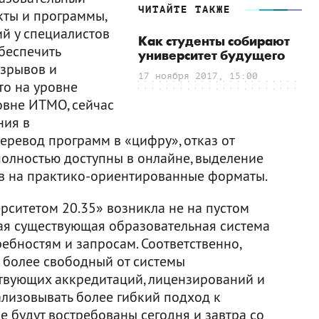
ЧИТАЙТЕ ТАКЖЕ
кты и программы,
й у специалистов
Как студенты собирают
беспечить
университет будущего
азрывов и
17 ноября 2017, 15:00
то на уровне
ровне ИТМО, сейчас
ния в
еревод программ в «цифру», отказ от
полностью доступны в онлайне, выделение
ов на практико-ориентированные форматы.
ерситетом 20.35» возникла не на пустом
щая существующая образовательная система
ебностям и запросам. Соответственно,
о более свободный от системы
ствующих аккредитаций, лицензирований и
ализовывать более гибкий подход к
е будут востребованы сегодня и завтра со