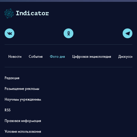
Новости
События
Фото дня
Цифровая энциклопедия
Дискуссион
Редакция
Размещение рекламы
Научным учреждениям
RSS
Правовая информация
Условия использования