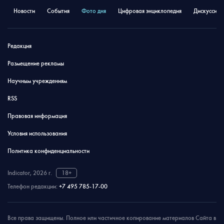
Новости
События
Фото дня
Цифровая энциклопедия
Дискуссион
Редакция
Размещение рекламы
Научным учреждениям
RSS
Правовая информация
Условия использования
Политика конфиденциальности
Indicator, 2026 г.
18+
Телефон редакции:
+7 495 785-17-00
Все права защищены. Полное или частичное копирование материалов Сайта в