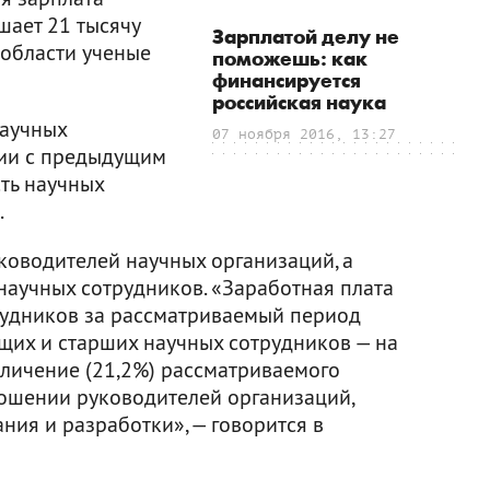
шает 21 тысячу
Зарплатой делу не
 области ученые
поможешь: как
финансируется
российская наука
научных
07 ноября 2016, 13:27
нии с предыдущим
сть научных
.
уководителей научных организаций, а
научных сотрудников. «Заработная плата
рудников за рассматриваемый период
ущих и старших научных сотрудников — на
еличение (21,2%) рассматриваемого
ошении руководителей организаций,
ия и разработки», — говорится в