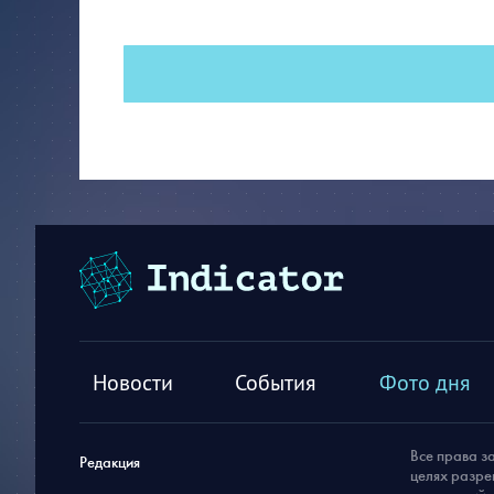
Новости
События
Фото дня
Все права з
Редакция
целях разре