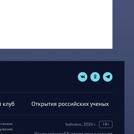
 клуб
Открытия российских ученых
рческих
Indicator, 2026 г.
18+
ружения
Нашли опечатку? Выделите текст и нажмите