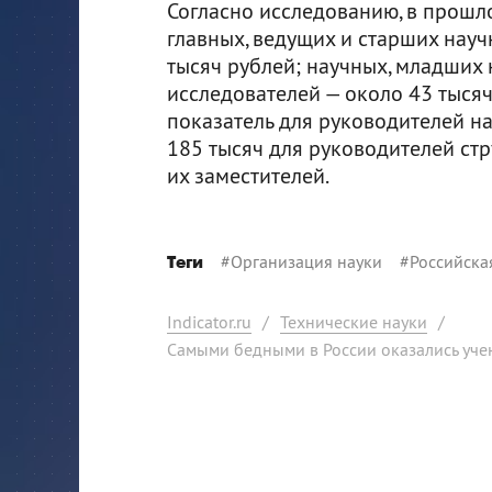
Согласно исследованию, в прошл
главных, ведущих и старших нау
тысяч рублей; научных, младших 
исследователей — около 43 тысяч
показатель для руководителей н
185 тысяч для руководителей ст
их заместителей.
#
Организация науки
#
Российска
Теги
Indicator.ru
/
Технические науки
/
Самыми бедными в России оказались уче