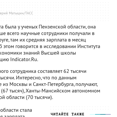
ерий Матыцин/ТАСС
та была у ученых Пензенской области, она
ьше всего научные сотрудники получали в
ге, там их средняя зарплата в месяц
б этом говорится в исследовании Института
 экономики знаний Высшей школы
ию Indicator.Ru.
ого сотрудника составляет 62 тысячи
тысячи. Интересно, что по данным
 из Москвы и Санкт-Петербурга, получают,
и (67 тысяч), Ханты-Мансийском автономном
ой области (70 тысячи).
области стала
ЧИТАЙТЕ ТАКЖЕ
я зарплата