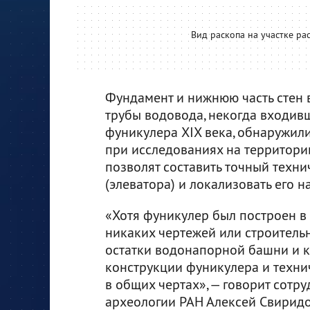
Вид раскопа на участке р
Фундамент и нижнюю часть стен 
трубы водовода, некогда входив
фуникулера XIX века, обнаружил
при исследованиях на территори
позволят составить точный техн
(элеватора) и локализовать его н
«Хотя фуникулер был построен в 
никаких чертежей или строитель
остатки водонапорной башни и к
конструкции фуникулера и технич
в общих чертах», — говорит сотр
археологии РАН Алексей Свиридо