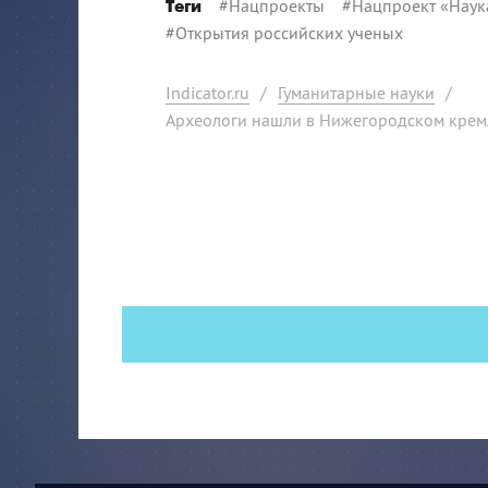
#
Нацпроекты
#
Нацпроект «Наук
Теги
#
Открытия российских ученых
Indicator.ru
/
Гуманитарные науки
/
Археологи нашли в Нижегородском кремл