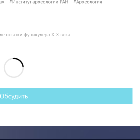
а»
#
Институт археологии РАН
#
Археология
е остатки фуникулера XIX века
Обсудить