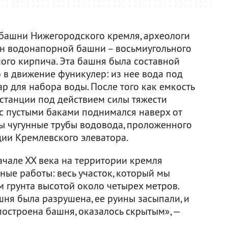
 башни Нижегородского кремля, археологи
ен водонапорной башни – восьмиугольного
ого кирпича. Эта башня была составной
 в движение фуникулер: из нее вода под
р для набора воды. После того как емкость
 станции под действием силы тяжести
н с пустыми баками поднимался наверх от
ы чугунные трубы водовода, проложенного
ции Кремлевского элеватора.
ачале ХХ века на территории кремля
ые работы: весь участок, который мы
м грунта высотой около четырех метров.
ня была разрушена, ее руины засыпали, и
построена башня, оказалось скрытым», —