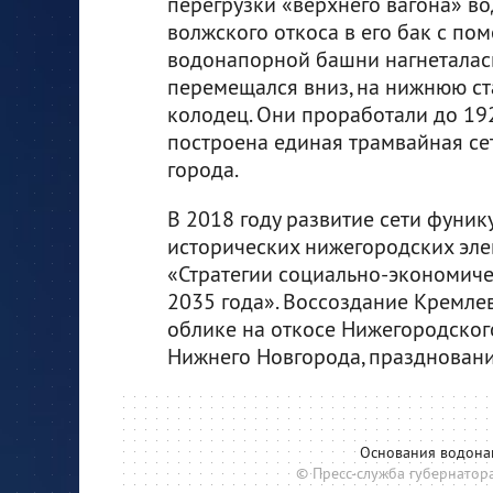
перегрузки «верхнего вагона» во
волжского откоса в его бак с п
водонапорной башни нагнеталась
перемещался вниз, на нижнюю ст
колодец. Они проработали до 192
построена единая трамвайная се
города.
В 2018 году развитие сети фуник
исторических нижегородских эле
«Стратегии социально-экономиче
2035 года». Воссоздание Кремлев
облике на откосе Нижегородског
Нижнего Новгорода, празднование
Основания водона
© Пресс-служба губернатор