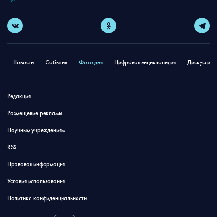
Новости
События
Фото дня
Цифровая энциклопедия
Дискуссион
Редакция
Размещение рекламы
Научным учреждениям
RSS
Правовая информация
Условия использования
Политика конфиденциальности