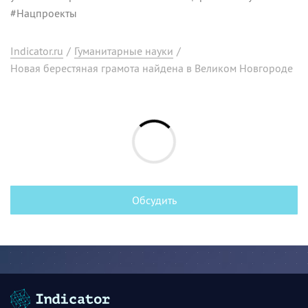
#
Нацпроекты
Indicator.ru
/
Гуманитарные науки
/
Новая берестяная грамота найдена в Великом Новгороде
Обсудить