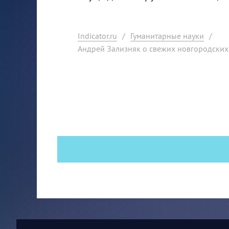
Indicator.ru
/
Гуманитарные науки
/
Андрей Зализняк о свежих новгородских