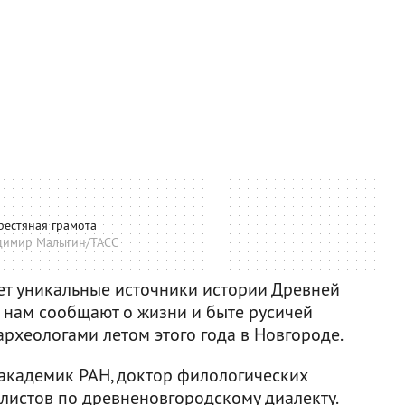
рестяная грамота
димир Малыгин/ТАСС
т уникальные источники истории Древней
го нам сообщают о жизни и быте русичей
рхеологами летом этого года в Новгороде.
академик РАН, доктор филологических
алистов по древненовгородскому диалекту.