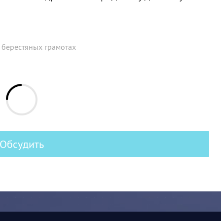
 берестяных грамотах
Обсудить