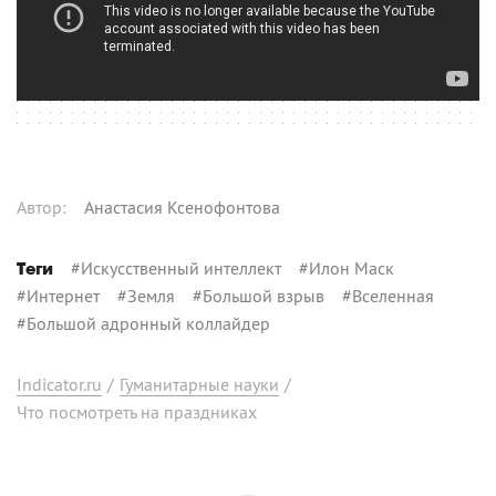
Автор
:
Анастасия Ксенофонтова
#
Искусственный интеллект
#
Илон Маск
Теги
#
Интернет
#
Земля
#
Большой взрыв
#
Вселенная
#
Большой адронный коллайдер
Indicator.ru
/
Гуманитарные науки
/
Что посмотреть на праздниках