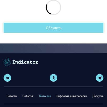
Обсудить
Новости
События
Фото дня
Цифровая энциклопедия
Дискуссион