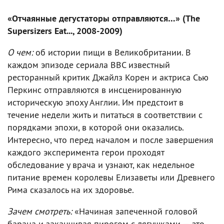
«Отчаянные дегустаторы отправляются…» (The
Supersizers Eat..., 2008-2009)
О чем:
об истории пищи в Великобритании. В
каждом эпизоде сериала BBC известный
ресторанный критик Джайлз Корен и актриса Сью
Перкинс отправляются в инсценированную
историческую эпоху Англии. Им предстоит в
течение недели жить и питаться в соответствии с
порядками эпохи, в которой они оказались.
Интересно, что перед началом и после завершения
каждого эксперимента герои проходят
обследование у врача и узнают, как недельное
питание времен королевы Елизаветы или Древнего
Рима сказалось на их здоровье.
Зачем смотреть:
«Начиная запеченной головой
барана и заканчивая пирогом с лягушками — это