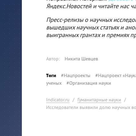
Яндекс.Новостей и читайте нас ч
Пресс-релизы о научных исследо
вышедших научных статьях и ано
выигранных грантах и премиях п
Автор
:
Никита Шевцев
#
Нацпроекты
#
Нацпроект «Наук
Теги
ученых
#
Организация науки
Indicator.ru
/
Гуманитарные науки
/
Исследователи выявили долю научных во