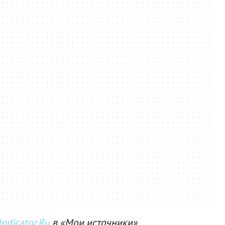
ndicator.Ru
в «Мои источники»