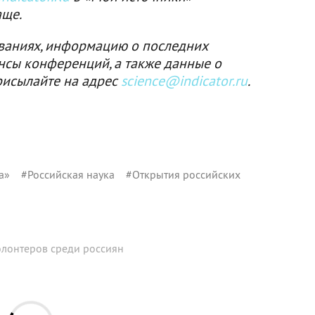
аще.
ваниях, информацию о последних
нсы конференций, а также данные о
рисылайте на адрес
science@indicator.ru
.
а»
#
Российская наука
#
Открытия российских
лонтеров среди россиян