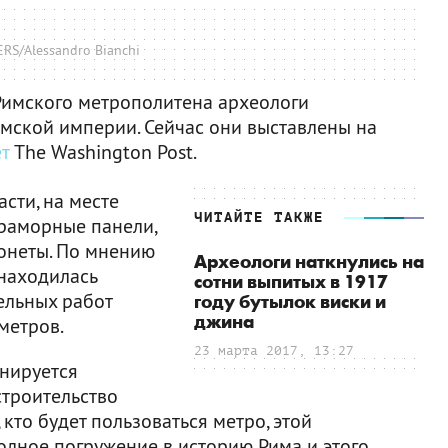
RS/Alessandro Bianchi
Римского метрополитена археологи
мской империи. Сейчас они выставлены на
т
The Washington Post.
сти, на месте
ЧИТАЙТЕ ТАКЖЕ
раморные панели,
онеты. По мнению
Археологи наткнулись на
 находилась
сотни выпитых в 1917
ельных работ
году бутылок виски и
джина
метров.
23 марта 2017, 13:27
нируется
строительство
 кто будет пользоваться метро, этой
полное погружение в историю Рима и этого