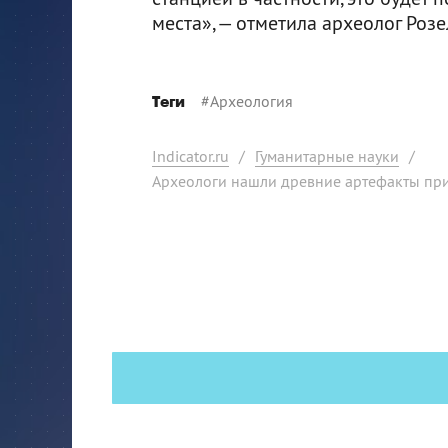
места», — отметила археолог Розе
#
Археология
Теги
Indicator.ru
/
Гуманитарные науки
/
Археологи нашли древние артефакты при 