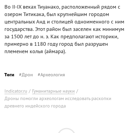
Во II-IX веках Тиуанако, расположенный рядом с
озером Титикака, был крупнейшим городом
центральных Анд и столицей одноименного с ним
государства. Этот район был заселен как минимум
за 1500 лет до н. э. Как предполагают историки,
примерно в 1180 году город был разрушен
племенем колья (аймара).
#
Дрон
#
Археология
Теги
Indicator.ru
/
Гуманитарные науки
/
Дроны помогли археологам исследовать раскопки
древнего индейского города