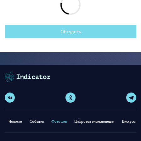
Обсудить
Новости
События
Фото дня
Цифровая энциклопедия
Дискуссион