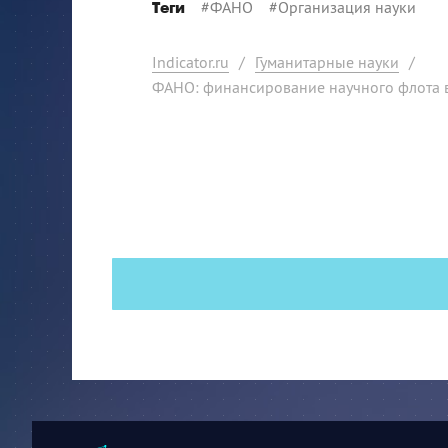
#
ФАНО
#
Организация науки
Теги
Indicator.ru
/
Гуманитарные науки
/
ФАНО: финансирование научного флота в