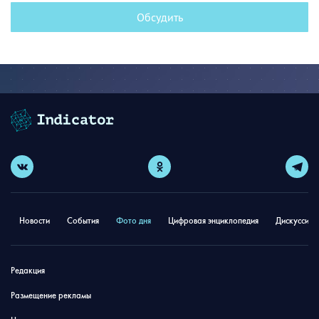
Обсудить
Новости
События
Фото дня
Цифровая энциклопедия
Дискуссион
Редакция
Размещение рекламы