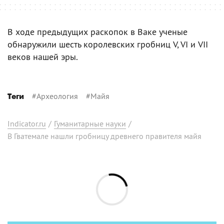
В ходе предыдущих раскопок в Ваке ученые
обнаружили шесть королевских гробниц V, VI и VII
веков нашей эры.
#
Археология
#
Майя
Теги
Indicator.ru
/
Гуманитарные науки
/
В Гватемале нашли гробницу древнего правителя майя