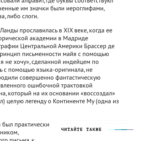
исовали алфавит, где буквы соответствуют
ученные им значки были иероглифами,
, либо слоги.
анды прославилась в XIX веке, когда ее
торической академии в Мадриде
графии Центральной Америки Брассер де
 принцип письменности майя с помощью
«я не хочу», сделанной индейцем по
ь с помощью языка-оригинала, не
ородили совершенно фантастическую
евленного ошибочной трактовкой
на, который на их основании «воссоздал»
л) целую легенду о Континенте Му (одна из
ы был практически
ЧИТАЙТЕ ТАКЖЕ
ником,
го письма, к