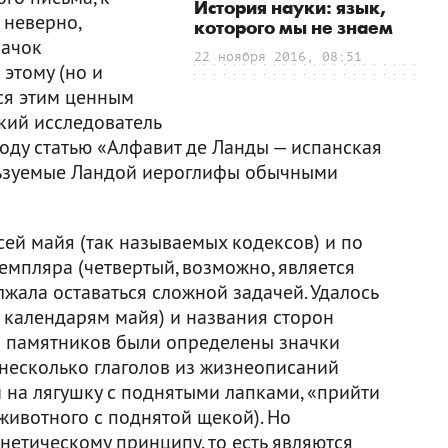
История науки: язык,
 неверно,
которого мы не знаем
начок
22 ноября 2016, 08:51
 этому (но и
ся этим ценным
кий исследователь
году статью «Алфавит де Ланды — испанская
льзуемые Ландой иероглифы обычными
сей майя (так называемых кодексов) и по
земпляра (четвертый, возможно, является
жала оставаться сложной задачей. Удалось
календарям майя) и названия сторон
 и памятников были определены значки
 несколько глаголов из жизнеописаний
 на лягушку с поднятыми лапками, «прийти
животного с поднятой щекой). Но
нетическому принципу, то есть являются