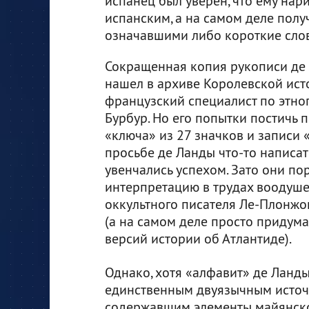
испанец был уверен, что ему нар
испанским, а на самом деле пол
означавшими либо короткие слова
Сокращенная копия рукописи де Л
нашел в архиве Королевской ис
французский специалист по этно
Бурбур. Но его попытки постичь
«ключа» из 27 значков и записи 
просьбе де Ланды что-то написат
увенчались успехом. Зато они п
интерпретацию в трудах воодуш
оккультного писателя Ле-Плонжо
(а на самом деле просто придума
версий истории об Атлантиде).
Однако, хотя «алфавит» де Ланд
единственным двуязычным источ
содержавшим элементы майянско