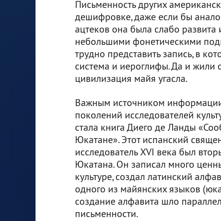
Письменность других американск
дешифровке, даже если бы аналог
ацтеков она была слабо развита
небольшими фонетическими подпи
трудно представить запись, в ко
система и иероглифы. Да и жили 
цивилизация майя угасла.
Важным источником информации
поколений исследователей культ
стала книга Диего де Ланды «Соо
Юкатане». Этот испанский свяще
исследователь XVI века был вто
Юкатана. Он записал много ценн
культуре, создал латинский алфа
одного из майянских языков (юка
создание алфавита шло паралле
письменности.