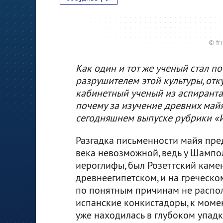
© fri
Как один и тот же ученый стал 
разрушителем этой культуры, отку
кабинетный ученый из аспиранта 
почему за изучение древних майя
сегодняшнем выпуске рубрики «И
Разгадка письменности майя пре
века невозможной, ведь у Шампо
иероглифы, был Розеттский камень
древнеегипетском, и на греческ
по понятным причинам не распол
испанские конкистадоры, к моме
уже находилась в глубоком упадк