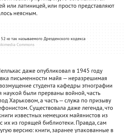
цей или латиницей, или просто представляют
алось неясным.
 52-ю так называемого Дрезденского кодекса
ikimedia Commons
елльхас даже опубликовал в 1945 году
вка письменности майя — неразрешимая
 возмущение студента кафедры этнографии
я наукой были прерваны войной, часть
од Харьковом, а часть — служа по призыву
фонистом. Существовала даже легенда, что
ниги известных немецких майянистов из
с их из горящей библиотеки. Правда, сам
угую версию: книги, заранее упакованные в