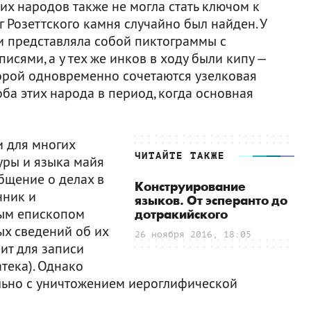
их народов также не могла стать ключом к
 Розеттского камня случайно был найден. У
 и представляла собой пиктограммы с
сями, а у тех же инков в ходу были кипу —
торой одновременно сочетаются узелковая
оба этих народа в период, когда основная
 для многих
ЧИТАЙТЕ ТАКЖЕ
уры и языка майя
бщение о делах в
Конструирование
нник и
языков. От эсперанто до
рым епископом
дотракийского
ых сведений об их
26 ноября 2016, 18:05
вит для записи
тека). Однако
льно с уничтожением иероглифической