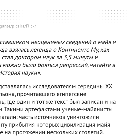
gante/p caira/Flickr
поставщиком неоценимых сведений о майя и
да взялась легенда о Континенте Му, как
стал доктором наук за 3,5 минуты и
 можно было бояться репрессий, читайте в
стория науки».
дставлялась исследователям середины XX
льона, прочитавшего египетские
, где один и тот же текст был записан и на
ом. Такими артефактами ученые-майянисты
агали: часть источников уничтожили
нту прибытия которых цивилизация майя
е на протяжении нескольких столетий.