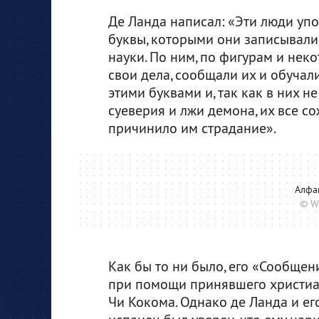
Де Ланда написал: «Эти люди уп
буквы, которыми они записывали 
науки. По ним, по фигурам и нек
свои дела, сообщали их и обучал
этими буквами и, так как в них н
суеверия и лжи демона, их все со
причинило им страдание».
Алфа
© W
Как бы то ни было, его «Сообще
при помощи принявшего христиа
Чи Кокома. Однако де Ланда и его