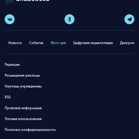
Новости
События
Фото дня
Цифровая энциклопедия
Дискуссион
Редакция
Размещение рекламы
Научным учреждениям
RSS
Правовая информация
Условия использования
Политика конфиденциальности