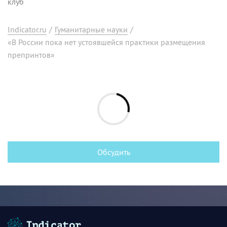
клуб
Indicator.ru
/
Гуманитарные науки
/
«В России пока нет устоявшейся практики размещения
препринтов»
Обсудить