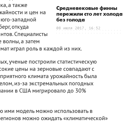
ка, а также
Средневековые финны
жайности и цен на
пережили сто лет холода
а юго-западной
без голода
ерг, откуда
08 июля 2017, 16:52
нтов. Специалисты
волны, а затем
мат играл роль в каждой из них.
х, ученые построили статистическую
ысокие цены на зерновые совпадают с
оприятного климата урожайность была
целом, из-за экстремальных погодных
рмании в США мигрировало до 30%
ю ими модель можно использовать в
 регионов можно ожидать «климатической»