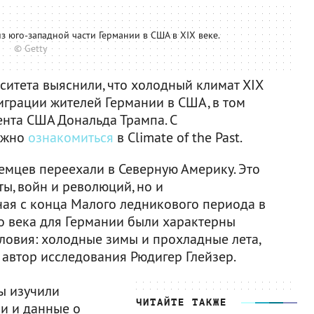
 юго-западной части Германии в США в XIX веке.
© Getty
ситета выяснили, что холодный климат XIX
играции жителей Германии в США, в том
нта США Дональда Трампа. С
ожно
ознакомиться
в Climate of the Past.
емцев переехали в Северную Америку. Это
ы, войн и революций, но и
ная с конца Малого ледникового периода в
го века для Германии были характерны
ловия: холодные зимы и прохладные лета,
 автор исследования Рюдигер Глейзер.
ы изучили
ЧИТАЙТЕ ТАКЖЕ
и и данные о