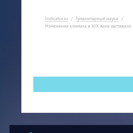
Indicator.ru
/
Гуманитарные науки
/
Изменение климата в XIX веке заставило