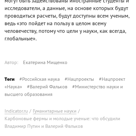
могут быть задействованы иностранные студенты и
исследователи, а данные, на основе которых будут
проводиться расчеты, будут доступны всем ученым,
ведь «это пойдет на пользу в целом всему
человечеству, потому что цели у науки, как всегда,
глобальные».
Автор
:
Екатерина Мищенко
#
Российская наука
#
Нацпроекты
#
Нацпроект
Теги
«Наука»
#
Валерий Фальков
#
Министерство науки и
высшего образования
Indicator.ru
/
Гуманитарные науки
/
Карбоновые фермы и молодые ученые: что обсудили
Владимир Путин и Валерий Фальков