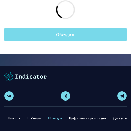
Обсудить
Новости
События
Фото дня
Цифровая энциклопедия
Дискуссион