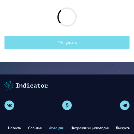
Обсудить
Новости
События
Фото дня
Цифровая энциклопедия
Дискуссион