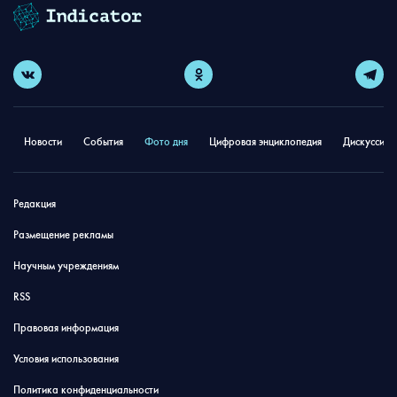
Новости
События
Фото дня
Цифровая энциклопедия
Дискуссион
Редакция
Размещение рекламы
Научным учреждениям
RSS
Правовая информация
Условия использования
Политика конфиденциальности