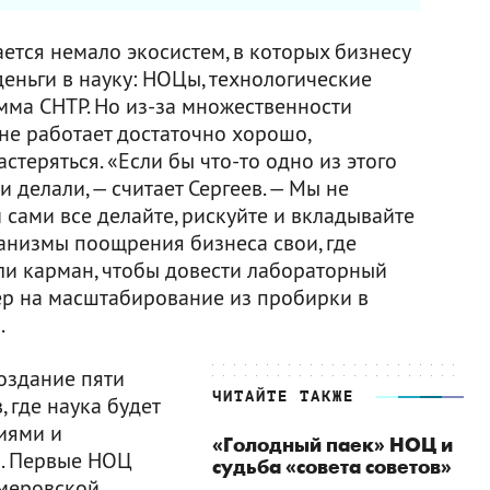
ется немало экосистем, в которых бизнесу
еньги в науку: НОЦы, технологические
мма СНТР. Но из-за множественности
не работает достаточно хорошо,
теряться. «Если бы что-то одно из этого
и делали, — считает Сергеев. — Мы не
сами все делайте, рискуйте и вкладывайте
ханизмы поощрения бизнеса свои, где
или карман, чтобы довести лабораторный
мер на масштабирование из пробирки в
.
оздание пяти
ЧИТАЙТЕ ТАКЖЕ
 где наука будет
иями и
«Голодный паек» НОЦ и
а. Первые НОЦ
судьба «совета советов»
меровской,