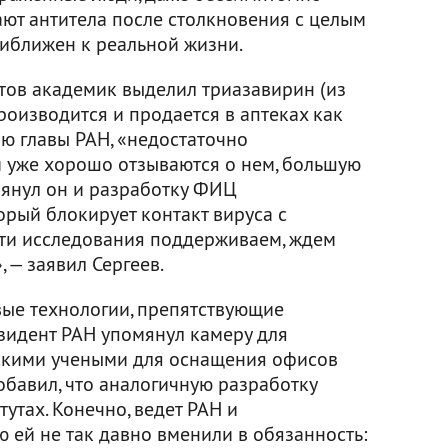
ают антитела после столкновения с целым
приближен к реальной жизни.
тов академик выделил триазавирин (из
роизводится и продается в аптеках как
ию главы РАН, «недостаточно
 уже хорошо отзываются о нем, большую
мянул он и разработку ФИЦ
орый блокирует контакт вируса с
эти исследования поддерживаем, ждем
 — заявил Сергеев.
вые технологии, препятствующие
зидент РАН упомянул камеру для
скими учеными для оснащения офисов
обавил, что аналогичную разработку
утах. Конечно, ведет РАН и
ю ей не так давно вменили в обязанность: