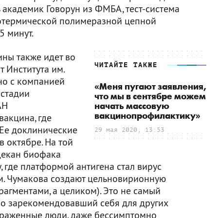
ь академик Говорун из ФМБА, тест-система
зотермической полимеразной цепной
5 минут.
ны также идет во
ЧИТАЙТЕ ТАКЖЕ
т Института им.
но с компанией
«Меня пугают заявления,
 стадии
что мы в сентябре можем
АН
начать массовую
вакцинопрофилактику»
вакцина, где
. Ее доклинические
29 мая 2020, 13:53
 октябре. На той
 декан биофака
 где платформой антигена стал вирус
им. Чумакова создают цельновирионную
рагментами, а целиком). Это не самый
но зарекомендовавший себя для других
зараженные люди, даже бессимптомно