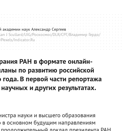
й академии наук Александр Сергеев
n J Scullard/UIG/Роскосмос/DLR/СРГ/Владимир Гердо/
Pexels/Indicator.Ru
рания РАН в формате онлайн-
планы по развитию российской
 года. В первой части репортажа
о научных и других результатах.
нистра науки и высшего образования
о в основном будущим направлениям
ся продолжительный доклад президента РАН