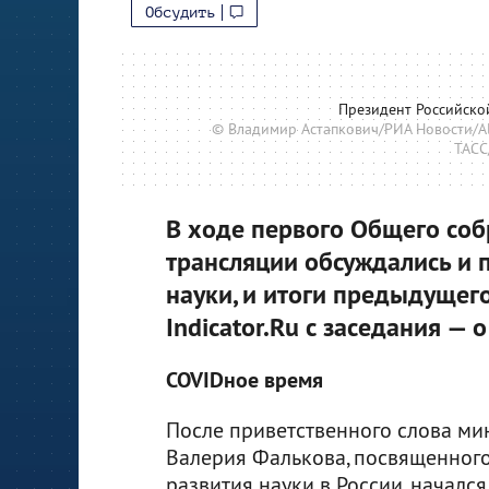
Обсудить
Президент Российско
© Владимир Астапкович/РИА Новости/Ala
ТАСС/
В ходе первого Общего соб
трансляции обсуждались и 
науки, и итоги предыдущего
Indicator.Ru с заседания — 
COVIDное время
После приветственного слова ми
Валерия Фалькова, посвященног
развития науки в России, начал