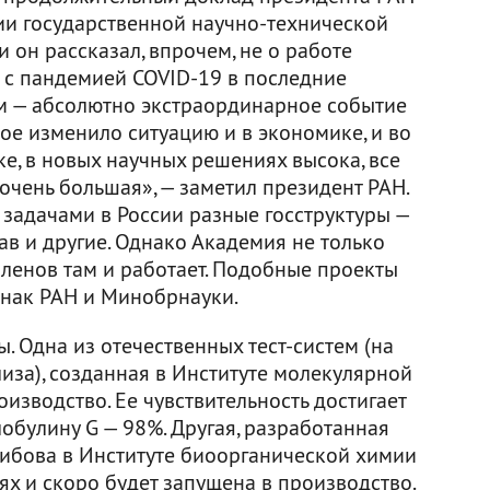
ии государственной научно-технической
и он рассказал, впрочем, не о работе
е с пандемией COVID-19 в последние
м — абсолютно экстраординарное событие
ое изменило ситуацию и в экономике, и во
ке, в новых научных решениях высока, все
очень большая», — заметил президент РАН.
 задачами в России разные госструктуры —
в и другие. Однако Академия не только
членов там и работает. Подобные проекты
знак РАН и Минобрнауки.
. Одна из отечественных тест-систем (на
за), созданная в Институте молекулярной
оизводство. Ее чувствительность достигает
обулину G — 98%. Другая, разработанная
ибова в Институте биоорганической химии
ях и скоро будет запущена в производство.