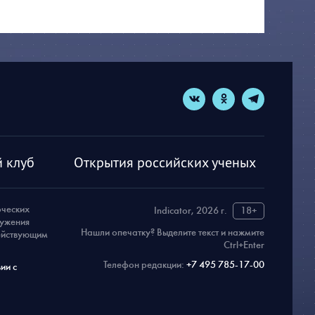
 клуб
Открытия российских ученых
рческих
Indicator, 2026 г.
18+
ружения
Нашли опечатку? Выделите текст и нажмите
действующим
Ctrl+Enter
Телефон редакции:
+7 495 785-17-00
ии с