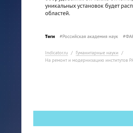
уникальных установок будет рас
областей.
#
Российская академия наук
#
ФА
Теги
Indicator.ru
/
Гуманитарные науки
/
На ремонт и модернизацию институтов Р