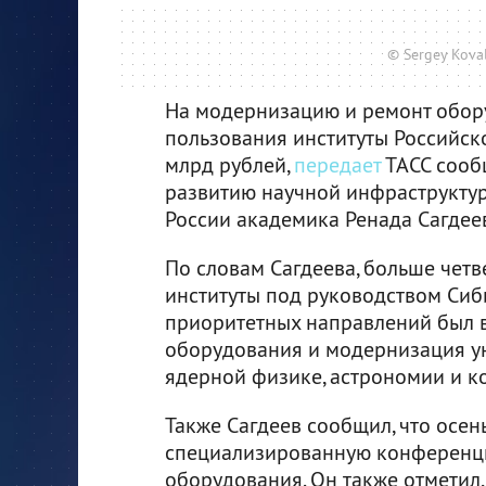
© Sergey Kova
На модернизацию и ремонт обор
пользования институты Российск
млрд рублей,
передает
ТАСС сооб
развитию научной инфраструкту
России академика Ренада Сагдее
По словам Сагдеева, больше чет
институты под руководством Сиб
приоритетных направлений был 
оборудования и модернизация ун
ядерной физике, астрономии и к
Также Сагдеев сообщил, что осен
специализированную конференц
оборудования. Он также отметил