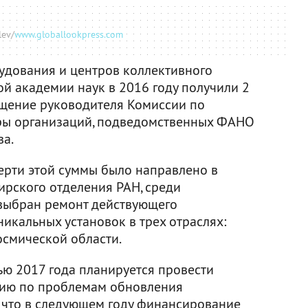
lev/
www.globallookpress.com
удования и центров коллективного
ой академии наук в 2016 году получили 2
щение руководителя Комиссии по
ры организаций, подведомственных ФАНО
ва.
верти этой суммы было направлено в
ирского отделения РАН, среди
выбран ремонт действующего
икальных установок в трех отраслях:
осмической области.
ью 2017 года планируется провести
ию по проблемам обновления
, что в следующем году финансирование