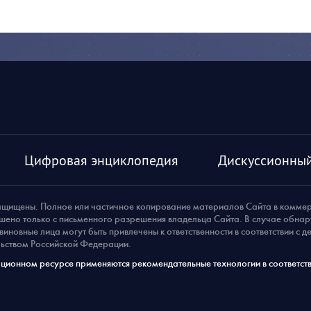
Цифровая энциклопедия
Дискуссионный
ащищены. Полное или частичное копирование материалов Сайта в комме
шено только с письменного разрешения владельца Сайта. В случае обна
виновные лица могут быть привлечены к ответственности в соответствии с 
ьством Российской Федерации.
ионном ресурсе применяются рекомендательные технологии в соответств