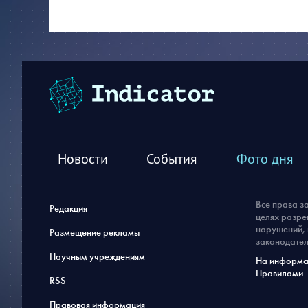
Новости
События
Фото дня
Все права з
Редакция
целях разре
нарушений, 
Размещение рекламы
законодател
Научным учреждениям
На информац
Правилами
RSS
Правовая информация