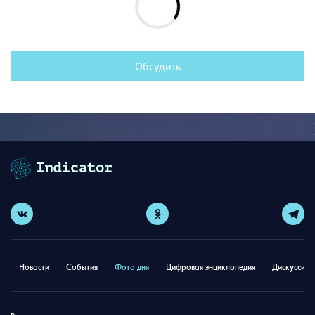
Обсудить
Новости
События
Фото дня
Цифровая энциклопедия
Дискуссион