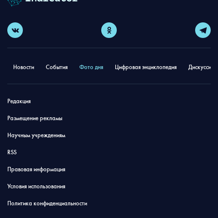
Новости
События
Фото дня
Цифровая энциклопедия
Дискуссион
Редакция
Размещение рекламы
Научным учреждениям
RSS
Правовая информация
Условия использования
Политика конфиденциальности