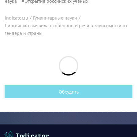
наука
#
Открытия российских ученых
Indicator.ru
/
Гуманитарные науки
/
Лингвистка выявила особенности речи в зависимости от
гендера и страны
Обсудить