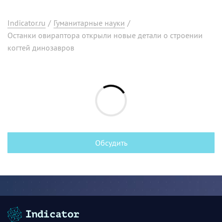
Indicator.ru
/
Гуманитарные науки
/
Останки овираптора открыли новые детали о строении
когтей динозавров
Обсудить