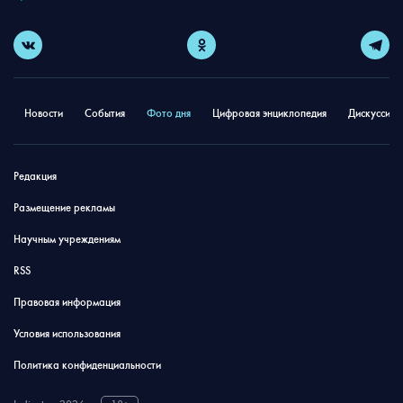
Новости
События
Фото дня
Цифровая энциклопедия
Дискуссион
Редакция
Размещение рекламы
Научным учреждениям
RSS
Правовая информация
Условия использования
Политика конфиденциальности