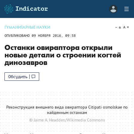
ГУМАНИТАРНЫЕ НАУКИ
a
A
ОПУБЛИКОВАНО
09 НОЯБРЯ 2016, 09:58
Останки овираптора открыли
новые детали о строении когтей
динозавров
Обсудить
Реконструкция внешнего вида овираптора Citipati osmolskae по
найденным останкам
© Jaime A. Headden/Wikimedia Commons