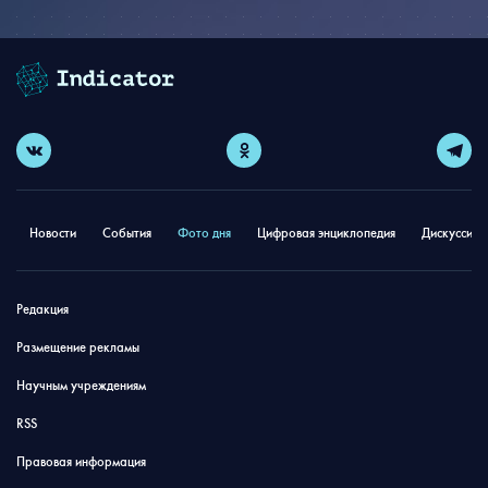
Новости
События
Фото дня
Цифровая энциклопедия
Дискуссион
Редакция
Размещение рекламы
Научным учреждениям
RSS
Правовая информация