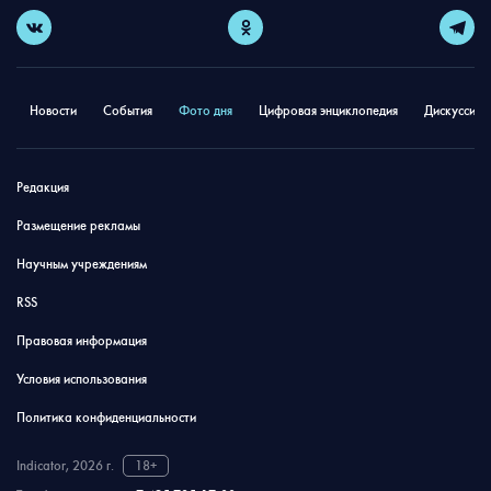
Новости
События
Фото дня
Цифровая энциклопедия
Дискуссион
Редакция
Размещение рекламы
Научным учреждениям
RSS
Правовая информация
Условия использования
Политика конфиденциальности
Indicator, 2026 г.
18+