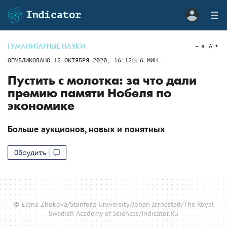
ГУМАНИТАРНЫЕ НАУКИ
a
A
ОПУБЛИКОВАНО
12 ОКТЯБРЯ 2020, 16:12
6
МИН.
Пустить с молотка: за что дали
премию памяти Нобеля по
экономике
Больше аукционов, новых и понятных
Обсудить
© Elena Zhukova/Stanford University/Johan Jarnestad/The Royal
Swedish Academy of Sciences/Indicator.Ru