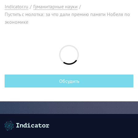
Indicator.ru
/
Гуманитарные науки
/
Пустить с молотка: за что дали премию памяти Нобеля по
экономике
Обсудить