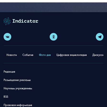
Новости
События
Фото дня
Цифровая энциклопедия
Дискуссион
Редакция
Размещение рекламы
Научным учреждениям
RSS
Правовая информация