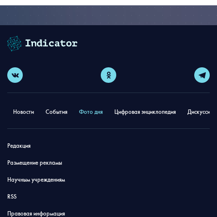
Новости
События
Фото дня
Цифровая энциклопедия
Дискуссион
Редакция
Размещение рекламы
Научным учреждениям
RSS
Правовая информация