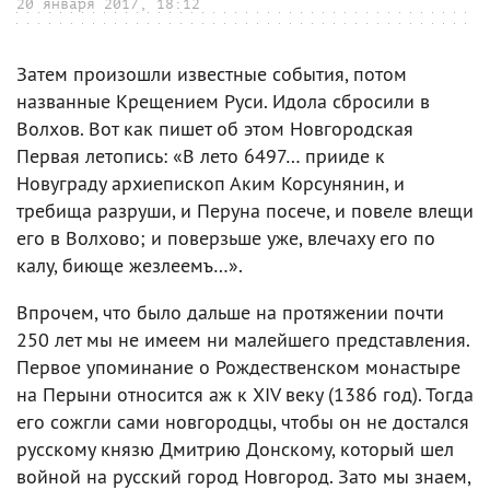
20 января 2017, 18:12
Затем произошли известные события, потом
названные Крещением Руси. Идола сбросили в
Волхов. Вот как пишет об этом Новгородская
Первая летопись: «В лето 6497… прииде к
Новуграду архиепископ Аким Корсунянин, и
требища разруши, и Перуна посече, и повеле влещи
его в Волхово; и поверзьше уже, влечаху его по
калу, биюще жезлеемъ…».
Впрочем, что было дальше на протяжении почти
250 лет мы не имеем ни малейшего представления.
Первое упоминание о Рождественском монастыре
на Перыни относится аж к XIV веку (1386 год). Тогда
его сожгли сами новгородцы, чтобы он не достался
русскому князю Дмитрию Донскому, который шел
войной на русский город Новгород. Зато мы знаем,