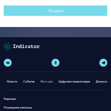
Обсудить
Новости
События
Фото дня
Цифровая энциклопедия
Дискуссион
Редакция
Размещение рекламы