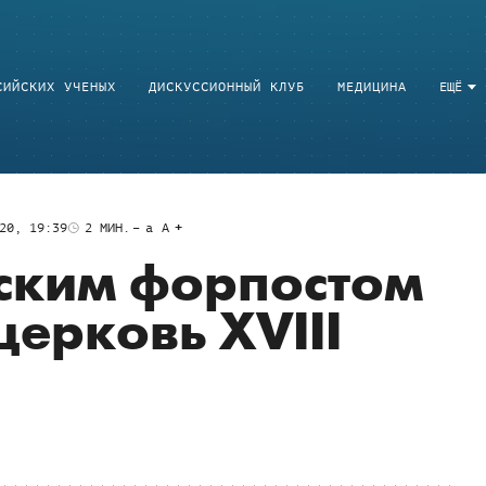
СИЙСКИХ УЧЕНЫХ
ДИСКУССИОННЫЙ КЛУБ
МЕДИЦИНА
ЕЩЁ
20, 19:39
2
МИН.
a
A
ским форпостом
ерковь XVIII