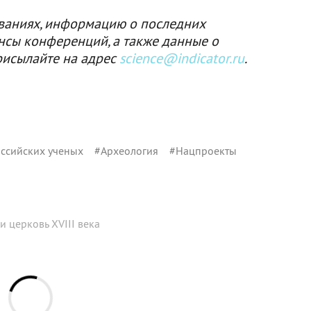
ваниях, информацию о последних
нсы конференций, а также данные о
рисылайте на адрес
science@indicator.ru
.
ссийских ученых
#
Археология
#
Нацпроекты
 церковь XVIII века