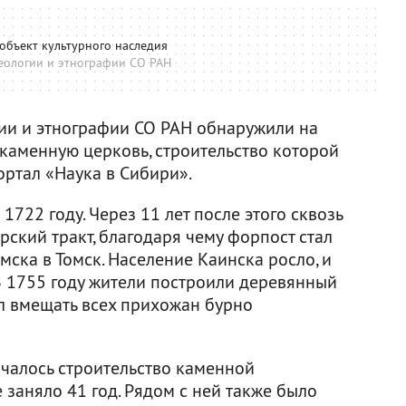
объект культурного наследия
еологии и этнографии СО РАН
ии и этнографии СО РАН обнаружили на
каменную церковь, строительство которой
ртал «Наука в Сибири».
722 году. Через 11 лет после этого сквозь
ский тракт, благодаря чему форпост стал
ска в Томск. Население Каинска росло, и
В 1755 году жители построили деревянный
ал вмещать всех прихожан бурно
ачалось строительство каменной
 заняло 41 год. Рядом с ней также было