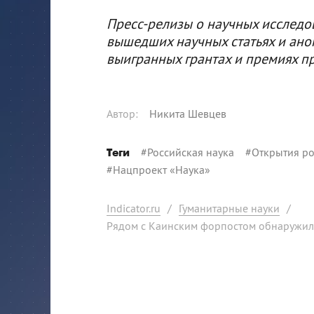
Пресс-релизы о научных исследо
вышедших научных статьях и ано
выигранных грантах и премиях п
Автор
:
Никита Шевцев
#
Российская наука
#
Открытия ро
Теги
#
Нацпроект «Наука»
Indicator.ru
/
Гуманитарные науки
/
Рядом с Каинским форпостом обнаружили