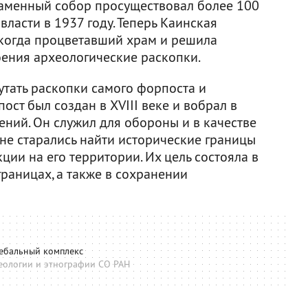
Каменный собор просуществовал более 100
 власти в 1937 году. Теперь Каинская
екогда процветавший храм и решила
оения археологические раскопки.
путать раскопки самого форпоста и
ост был создан в XVIII веке и вобрал в
ений. Он служил для обороны и в качестве
не старались найти исторические границы
ции на его территории. Их цель состояла в
раницах, а также в сохранении
ебальный комплекс
еологии и этнографии СО РАН