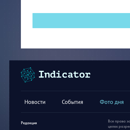
Новости
События
Фото дня
Все права з
Редакция
целях разре