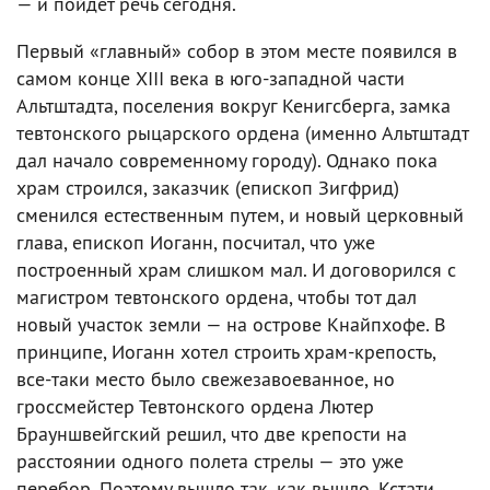
— и пойдет речь сегодня.
Первый «главный» собор в этом месте появился в
самом конце XIII века в юго-западной части
Альтштадта, поселения вокруг Кенигсберга, замка
тевтонского рыцарского ордена (именно Альтштадт
дал начало современному городу). Однако пока
храм строился, заказчик (епископ Зигфрид)
сменился естественным путем, и новый церковный
глава, епископ Иоганн, посчитал, что уже
построенный храм слишком мал. И договорился с
магистром тевтонского ордена, чтобы тот дал
новый участок земли — на острове Кнайпхофе. В
принципе, Иоганн хотел строить храм-крепость,
все-таки место было свежезавоеванное, но
гроссмейстер Тевтонского ордена Лютер
Брауншвейгский решил, что две крепости на
расстоянии одного полета стрелы — это уже
перебор. Поэтому вышло так, как вышло. Кстати,