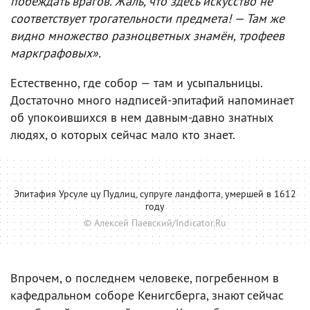
побеждать врагов. Жаль, что здесь искусство не
соответствует трогательности предмета! — Там же
видно множество разноцветных знамён, трофеев
маркграфовых».
Естественно, где собор — там и усыпальницы.
Достаточно много надписей-эпитафий напоминает
об упокоившихся в нем давным-давно знатных
людях, о которых сейчас мало кто знает.
Эпитафия Урсуле цу Пудлиц, супруге ландфогта, умершей в 1612
году
© Алексей Паевский/Indicator.Ru
Впрочем, о последнем человеке, погребенном в
кафедральном соборе Кенигсберга, знают сейчас