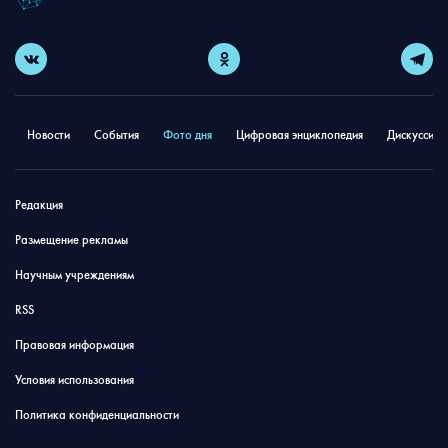
Новости
События
Фото дня
Цифровая энциклопедия
Дискуссион
Редакция
Размещение рекламы
Научным учреждениям
RSS
Правовая информация
Условия использования
Политика конфиденциальности