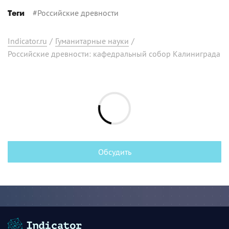
#
Российские древности
Теги
Indicator.ru
/
Гуманитарные науки
/
Российские древности: кафедральный собор Калиниграда
Обсудить