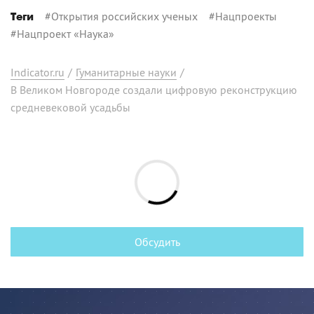
#
Открытия российских ученых
#
Нацпроекты
Теги
#
Нацпроект «Наука»
Indicator.ru
/
Гуманитарные науки
/
В Великом Новгороде создали цифровую реконструкцию
средневековой усадьбы
Обсудить