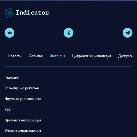
Новости
События
Фото дня
Цифровая энциклопедия
Дискуссион
Редакция
Размещение рекламы
Научным учреждениям
RSS
Правовая информация
Условия использования