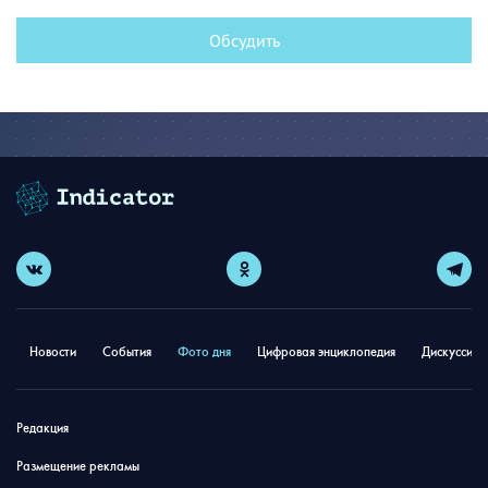
Обсудить
Новости
События
Фото дня
Цифровая энциклопедия
Дискуссион
Редакция
Размещение рекламы