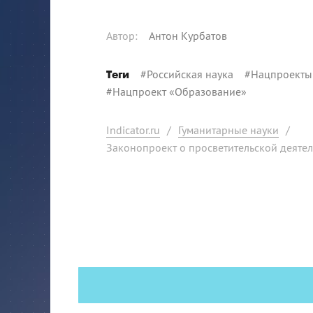
Автор
:
Антон Курбатов
#
Российская наука
#
Нацпроекты
Теги
#
Нацпроект «Образование»
Indicator.ru
/
Гуманитарные науки
/
Законопроект о просветительской деятел