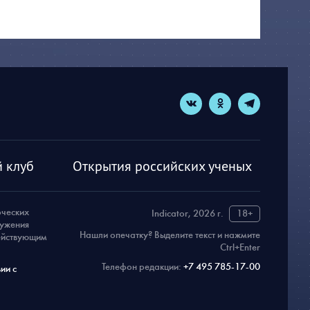
 клуб
Открытия российских ученых
рческих
Indicator, 2026 г.
18+
ружения
Нашли опечатку? Выделите текст и нажмите
действующим
Ctrl+Enter
Телефон редакции:
+7 495 785-17-00
ии с