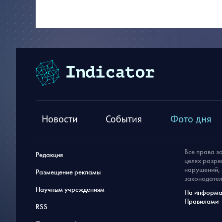
Новости
События
Фото дня
Все права з
Редакция
целях разре
нарушений, 
Размещение рекламы
законодател
Научным учреждениям
На информац
Правилами
RSS