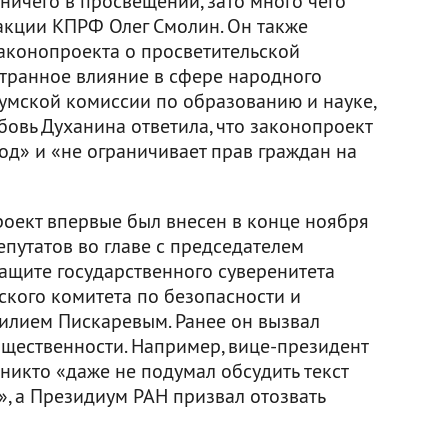
ничего в просвещении, зато много чего
ракции КПРФ Олег Смолин. Он также
законопроекта о просветительской
странное влияние в сфере народного
умской комиссии по образованию и науке,
овь Духанина ответила, что законопроект
од» и «не ограничивает прав граждан на
оект впервые был внесен в конце ноября
епутатов во главе с председателем
ащите государственного суверенитета
кого комитета по безопасности и
илием Пискаревым. Ранее он вызвал
бщественности. Например, вице-президент
 никто «даже не подумал обсудить текст
», а Президиум РАН призвал отозвать