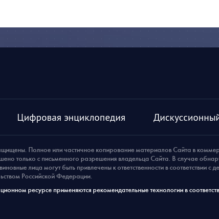
Цифровая энциклопедия
Дискуссионный
ащищены. Полное или частичное копирование материалов Сайта в комме
шено только с письменного разрешения владельца Сайта. В случае обна
виновные лица могут быть привлечены к ответственности в соответствии с 
ьством Российской Федерации.
ионном ресурсе применяются рекомендательные технологии в соответств