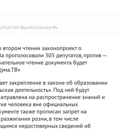
/Flickr/ISO Republic/Indicator.Ru
 втором чтении законопроект о
За проголосовали 305 депутатов, против —
чательное чтение документа будет
ума.ТВ»
ет закрепление в законе об образовании
ьская деятельность». Под ней будут
 направлена на распространение знаний и
тия человека вне официальных
кументе также прописан запрет на
разжигания розни, в том числе
щимся недостоверных сведений об