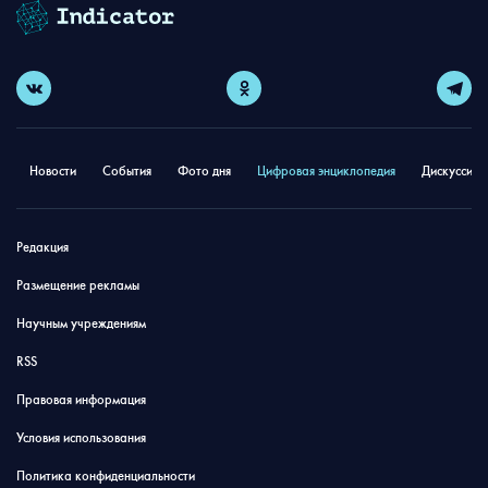
Новости
События
Фото дня
Цифровая энциклопедия
Дискуссион
Редакция
Размещение рекламы
Научным учреждениям
RSS
Правовая информация
Условия использования
Политика конфиденциальности