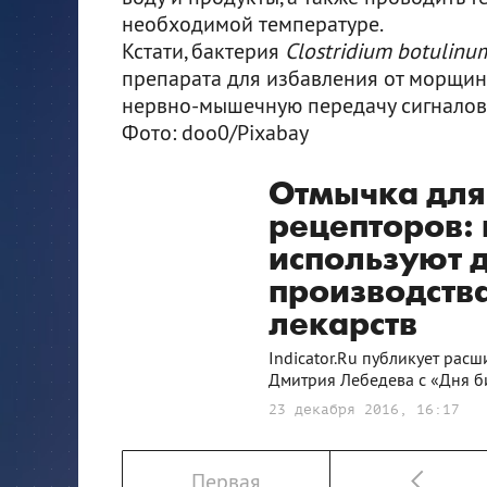
необходимой температуре.
Кстати, бактерия
Clostridium botulinu
препарата для избавления от морщин.
нервно-мышечную передачу сигналов,
Фото: doo0/Pixabay
Отмычка для
рецепторов: 
используют 
производств
лекарств
Indicator.Ru публикует рас
Дмитрия Лебедева с «Дня 
23 декабря 2016, 16:17
Первая