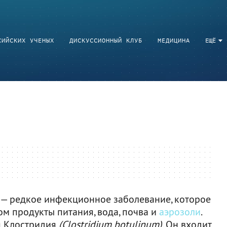
СИЙСКИХ УЧЕНЫХ
ДИСКУССИОННЫЙ КЛУБ
МЕДИЦИНА
ЕЩЁ
») — редкое инфекционное заболевание, которое
м продукты питания, вода, почва и
аэрозоли
.
я Клостридия
(Clostridium botulinum)
. Он входит