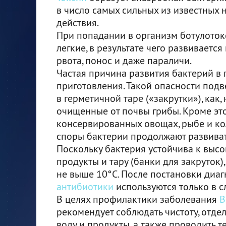
в число самых сильных из известных 
действия.
При попадании в организм ботулотокс
легкие, в результате чего развиваетс
рвота, понос и даже параличи.
Частая причина развития бактерий в 
приготовления. Такой опасности под
в герметичной таре («закрутки»), как
очищенные от почвы грибы. Кроме это
консервированных овощах, рыбе и ко
споры бактерии продолжают развиват
Поскольку бактерия устойчива к выс
продукты и тару (банки для закруток)
не выше 10°С. После постановки диаг
антибиотики
используются только в с
В целях профилактики заболевания
В
рекомендует соблюдать чистоту, отдел
воду и продукты, а также проводить 