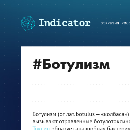
ОТКРЫТИЯ РОС
#
Ботулизм
Ботулизм (от лат. botulus — «колбаса
вызывают отравленные ботулотоксино
Токсин
образует анаэробная бактери