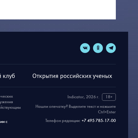
 клуб
Открытия российских ученых
рческих
Indicator, 2026 г.
18+
ружения
Нашли опечатку? Выделите текст и нажмите
действующим
Ctrl+Enter
Телефон редакции:
+7 495 785-17-00
ии с