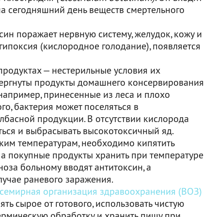
на сегодняшний день веществ смертельного
ин поражает нервную систему, желудок, кожу и
я гипоксия (кислородное голодание), появляется
продуктах — нестерильные условия их
вергнуты продукты домашнего консервирования
, например, принесенные из леса и плохо
го, бактерия может поселяться в
лбасной продукции. В отсутствии кислорода
ься и выбрасывать высокотоксичный яд.
оким температурам, необходимо кипятить
, а покупные продукты хранить при температуре
ноза больному вводят антитоксин, а
лучае раневого заражения.
семирная организация здравоохранения (ВОЗ)
ять сырое от готового, использовать чистую
термическую обработку и хранить пищу при