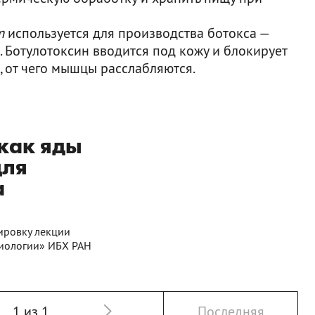
m
используется для производства ботокса —
 Ботулотоксин вводится под кожу и блокирует
 от чего мышцы расслабляются.
как яды
для
а
шировку лекции
биологии» ИБХ РАН
1 из 1
Последняя