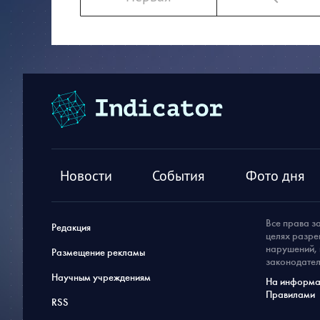
Новости
События
Фото дня
Все права з
Редакция
целях разре
нарушений, 
Размещение рекламы
законодател
Научным учреждениям
На информац
Правилами
RSS