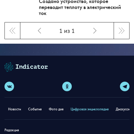
Создано устройство, которое
переводит теплоту в электрический
ток
1 из 1
Новости
События
Фото дня
Цифровая энциклопедия
Дискуссион
Редакция