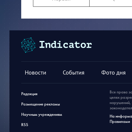
Новости
События
Фото дня
Все права з
Редакция
целях разре
нарушений, 
Размещение рекламы
законодател
Научным учреждениям
На информац
Правилами
RSS