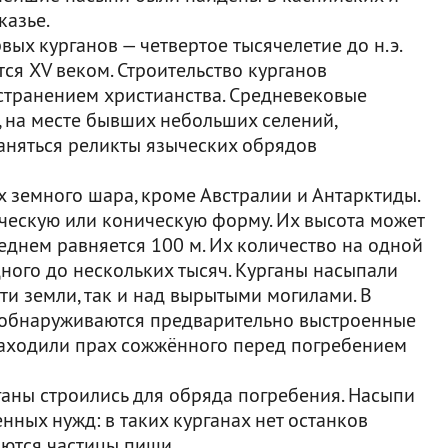
казье.
х курганов — четвертое тысячелетие до н.э.
тся XV веком. Строительство курганов
странением христианства. Средневековые
 на месте бывших небольших селений,
раняться реликты языческих обрядов
 земного шара, кроме Австралии и Антарктиды.
ческую или коническую форму. Их высота может
реднем равняется 100 м. Их количество на одной
дного до нескольких тысяч. Курганы насыпали
и земли, так и над вырытыми могилами. В
й обнаруживаются предварительно выстроенные
находили прах сожжённого перед погребением
рганы строились для обряда погребения. Насыпи
нных нужд: в таких курганах нет останков
аются частицы пищи.