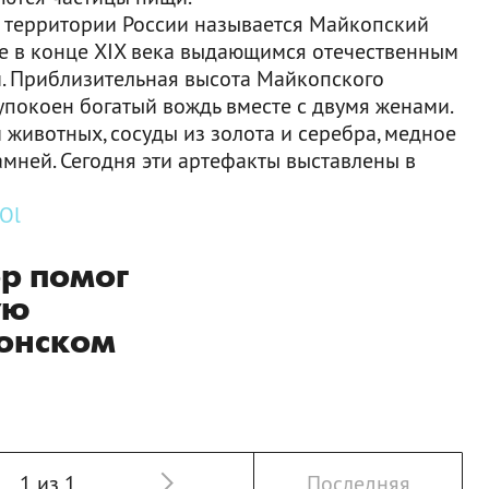
а территории России называется Майкопский
ще в конце XIX века выдающимся отечественным
. Приблизительная высота Майкопского
упокоен богатый вождь вместе с двумя женами.
животных, сосуды из золота и серебра, медное
мней. Сегодня эти артефакты выставлены в
aOl
р помог
ую
понском
1 из 1
Последняя