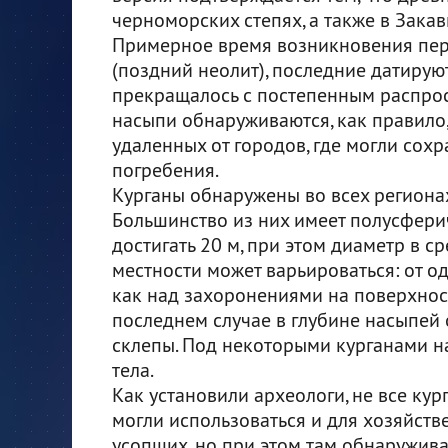
черноморских степях, а также в Закав
Примерное время возникновения первы
(поздний неолит), последние датирую
прекращалось с постепенным распро
насыпи обнаруживаются, как правило,
удаленных от городов, где могли сох
погребения.
Курганы обнаружены во всех регионах
Большинство из них имеет полусфери
достигать 20 м, при этом диаметр в с
местности может варьироваться: от о
как над захоронениями на поверхност
последнем случае в глубине насыпе
склепы. Под некоторыми курганами 
тела.
Как установили археологи, не все ку
могли использоваться и для хозяйстве
усопших, но при этом там обнаружив