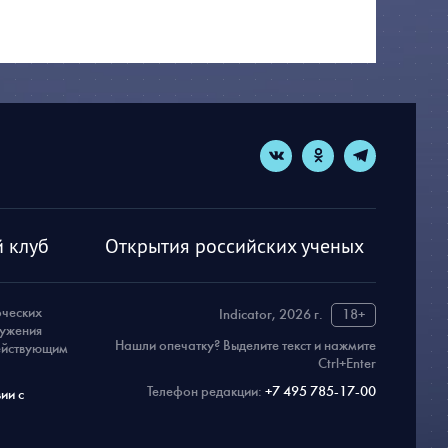
 клуб
Открытия российских ученых
рческих
Indicator, 2026 г.
18+
ружения
Нашли опечатку? Выделите текст и нажмите
действующим
Ctrl+Enter
Телефон редакции:
+7 495 785-17-00
ии с