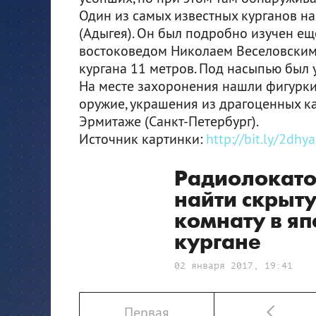
Один из самых известных курганов н
(Адыгея). Он был подробно изучен е
востоковедом Николаем Веселовским
кургана 11 метров. Под насыпью был 
На месте захоронения нашли фигурки 
оружие, украшения из драгоценных ка
Эрмитаже (Санкт-Петербург).
Источник картинки:
http://bit.ly/2dhy
Радиолокато
найти скрыт
комнату в я
кургане
02 января 2017, 19:41
Первая