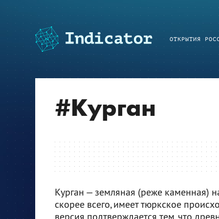
ОТКРЫТИЯ РОС
#
Курган
Курган — земляная (реже каменная) на
скорее всего, имеет тюркское происх
версия подтверждается тем, что дре