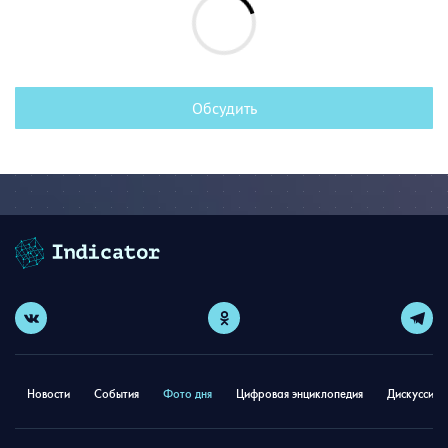
Обсудить
Новости
События
Фото дня
Цифровая энциклопедия
Дискуссион