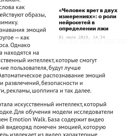
слова как
«Человек врет в двух
ействуют образы,
измерениях»: о роли
мимику.
нейросетей в
определении лжи
знавания эмоций
ругое — как
01 июля 2019, 14:34
оса. Однако
а находятся на
сственный интеллект, которые смогут
ие пользователя, будут лучше
 Автоматическое распознавание эмоций
и развлечений, безопасности и
, рекламы, шоппинга и так далее.
тала искусственный интеллект, который
одке. Для обучения модели исследователи
ем Emotion Walk. База содержит видео
ый видеоряд помечен эмоцией, которую
ель извлекает из видео характерные