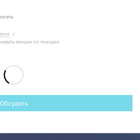
росеть
ence
/
знавать эмоции по походке
Обсудить