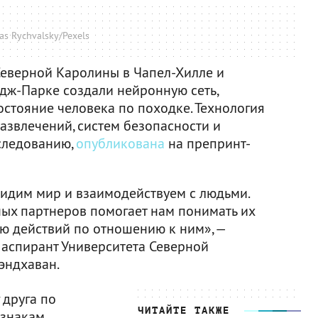
as Rychvalsky/Pexels
Северной Каролины в Чапел-Хилле и
дж-Парке создали нейронную сеть,
тояние человека по походке. Технология
развлечений, систем безопасности и
сследованию,
опубликована
на препринт-
видим мир и взаимодействуем с людьми.
ых партнеров помогает нам понимать их
ию действий по отношению к ним», —
 аспирант Университета Северной
эндхаван.
 друга по
ЧИТАЙТЕ ТАКЖЕ
знакам.