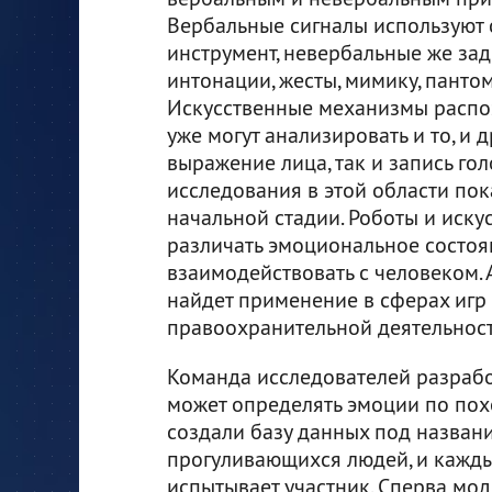
Вербальные сигналы используют 
инструмент, невербальные же зад
интонации, жесты, мимику, панто
Искусственные механизмы распо
уже могут анализировать и то, и д
выражение лица, так и запись гол
исследования в этой области пок
начальной стадии. Роботы и иску
различать эмоциональное состоян
взаимодействовать с человеком.
найдет применение в сферах игр 
правоохранительной деятельности
Команда исследователей разрабо
может определять эмоции по пох
создали базу данных под названи
прогуливающихся людей, и кажд
испытывает участник. Сперва мод