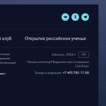
 клуб
Открытия российских ученых
рческих
Indicator, 2026 г.
18+
ружения
Нашли опечатку? Выделите текст и нажмите
действующим
Ctrl+Enter
Телефон редакции:
+7 495 785-17-00
ии с