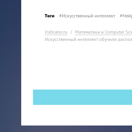
#
Искусственный интеллект
#
Ней
Теги
Indicator.ru
/
Математика и Computer Sci
Искусственный интеллект обучили распо