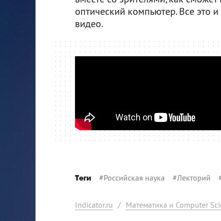
оптический компьютер. Все это 
видео.
#
Российская наука
#
Лекторий
Теги
Indicator.ru
/
Математика и Computer Sci