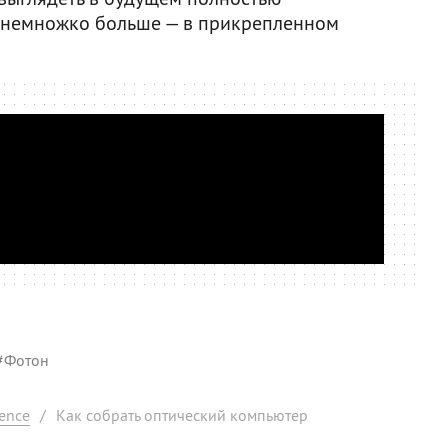
и немножко больше — в прикрепленном
#
Фотон
ence
/
Как собрать оптический компьютер