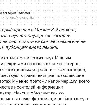
и лектория Indicator.Ru
я Павлова/Indicator.Ru
торый прошел в Москве 8-9 октября,
тный научно-популярный лекторий.
о не смог прийти на сам фестиваль или не
мы публикуем видео лекций.
зико-математических наук Максим
и секретами оптических компьютеров.
ых электронных устройств — компьютеров,
существуют ограничения, не позволяющие
тотах. Именно поэтому, например, для всего
ачестве носителей информации
лектор. Максим объяснит, как со
вляется наука фотоника, и пофантазирует
 выглядеть в будущем полностью