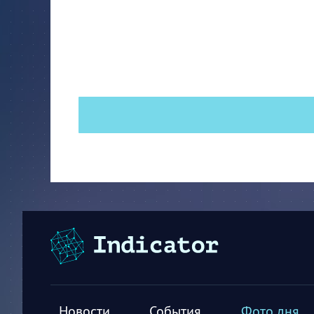
Новости
События
Фото дня