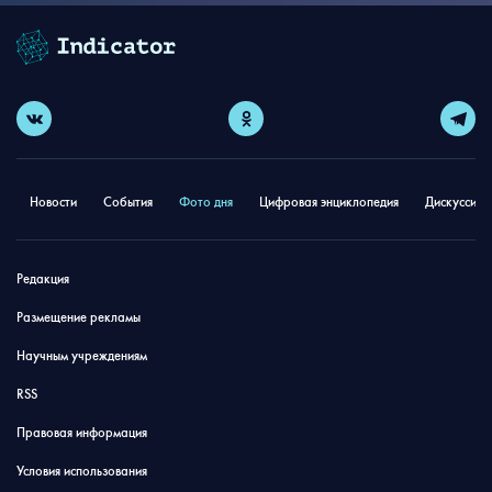
Новости
События
Фото дня
Цифровая энциклопедия
Дискуссион
Редакция
Размещение рекламы
Научным учреждениям
RSS
Правовая информация
Условия использования