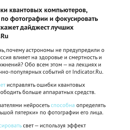
бки квантовых компьютеров,
 по фотографии и фокусировать
сскажет дайджест лучших
.Ru
нь, почему астрономы не предупредили о
ссия влияет на здоровье и смертность и
ожнений? Обо всем этом — на лекциях и
но-популярных событий от Indicator.Ru.
ет
исправлять ошибки квантовых
ободить больше аппаратных средств.
вателями нейросеть
способна
определять
льшой пятерки» по фотографии его лица.
сировать
свет — используя эффект