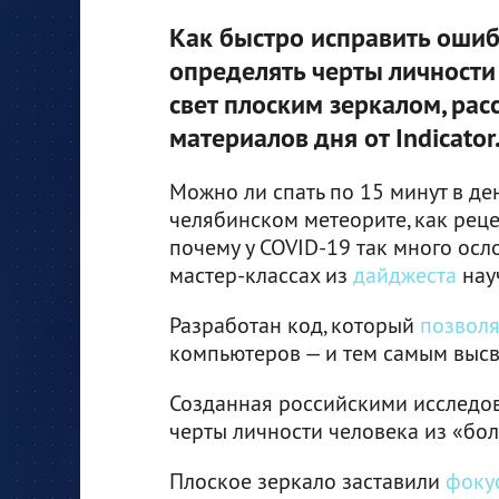
Как быстро исправить оши
определять черты личности
свет плоским зеркалом, ра
материалов дня от Indicator
Можно ли спать по 15 минут в де
челябинском метеорите, как реце
почему у COVID-19 так много осл
мастер-классах из
дайджеста
науч
Разработан код, который
позволя
компьютеров — и тем самым высв
Созданная российскими исследо
черты личности человека из «бо
Плоское зеркало заставили
фоку