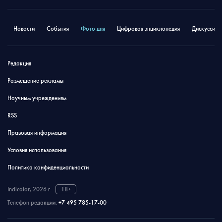
Новости
События
Фото дня
Цифровая энциклопедия
Дискуссион
Редакция
Размещение рекламы
Научным учреждениям
RSS
Правовая информация
Условия использования
Политика конфиденциальности
Indicator, 2026 г.
18+
Телефон редакции:
+7 495 785-17-00