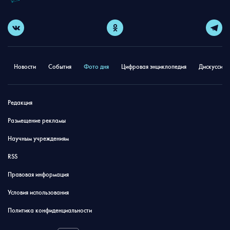
Новости
События
Фото дня
Цифровая энциклопедия
Дискуссион
Редакция
Размещение рекламы
Научным учреждениям
RSS
Правовая информация
Условия использования
Политика конфиденциальности